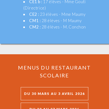
CE1 b :
17 élèves - Mme Gouti
(Directrice)
CE2 :
23 élèves - Mme Maumy
CM1 :
28 élèves - M Maumy
CM2 :
28 élèves - M. Conchon
MENUS DU RESTAURANT
SCOLAIRE
DU 30 MARS AU 3 AVRIL 2026