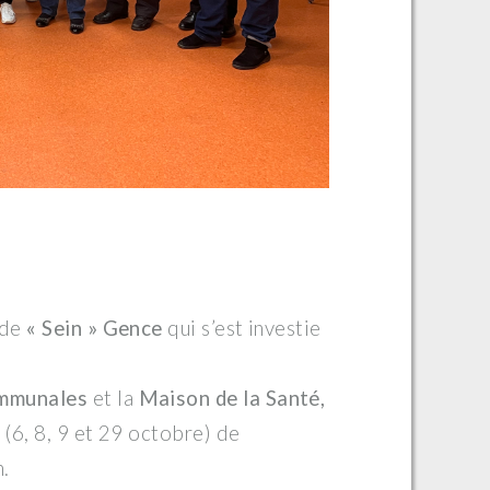
 de
« Sein » Gence
qui s’est investie
ommunales
et la
Maison de la Santé,
 (6, 8, 9 et 29 octobre) de
n.