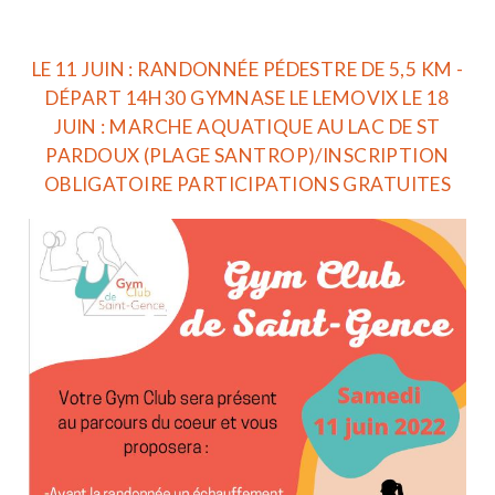
LE 11 JUIN : RANDONNÉE PÉDESTRE DE 5,5 KM -
DÉPART 14H30 GYMNASE LE LEMOVIX LE 18
JUIN : MARCHE AQUATIQUE AU LAC DE ST
PARDOUX (PLAGE SANTROP)/INSCRIPTION
OBLIGATOIRE PARTICIPATIONS GRATUITES